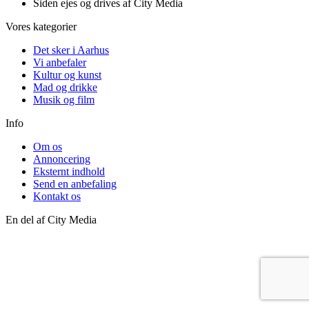
Siden ejes og drives af City Media
Vores kategorier
Det sker i Aarhus
Vi anbefaler
Kultur og kunst
Mad og drikke
Musik og film
Info
Om os
Annoncering
Eksternt indhold
Send en anbefaling
Kontakt os
En del af City Media