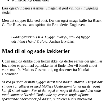
Wintercoat og Ølmejeriet
Læs også:
Vinbarer i Aarhus: Smagen af god vin hos 7 hyggelige
steder
Men det stopper ikke ved øllet. Du kan også smage kaffe fra Black
Coffee Roasters, samt spiritus fra Brænderiet Enghaven.
Glade gæster til Øl & Hygge, hvor øl, smil og hygge
går hånd i hånd
© Foto:
Aarhus Bryggeri
Mad til øl og søde lækkerier
Uden mad og drikke duer helten ikke, og derfor sørges der igen i år
for, at der er god mad og lækkerier at finde. Der vil blandt andet
være mad fra Møllers Gastronomi, og desserter fra Nicolai
Chokolade.
Vi ved jo godt, at man hygger bedst med noget i maven. Derfor har
vi igen i år allieret os med Møllers Gastronomi for, at gæster også
kan få stillet sulten. For at der også er noget til dem med den søde
tand, kommer Nicolai Chokolade og servere nogle af hans
spændende chokolader på dagen,
supplerer Niels Buchwald.