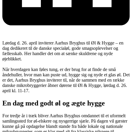
Lørdag d. 26. april inviterer Aarhus Bryghus til Øl & Hygge – en
dag dedikeret til de danske specialøl, gode smagsoplevelser og
fællesskab. Her handler det om at sænke skuldrene og nyde
øjeblikket.
Når hverdagen kan føles tung, er der brug for at finde de små
åndehuller, hvor man kan puste ud, hygge sig og nyde et glas øl. Det
er det, Aarhus Bryghus inviterer til, når de sammen med en række
danske mikrobryggerier åbner dørene til Øl & Hygge, lørdag d. 26.
april kl. 11-17.
En dag med godt øl og ægte hygge
For tredje år i træk bliver Aarhus Bryghus omdannet til et uformelt
samlingssted for øl-elskere og nysgerrige sjæle. På dagen vil gæster
kunne gå på opdagelse blandt stande fra både lokale og nationale
mikrobryggerier, som er klar med alt fra klassiske pilsnere til