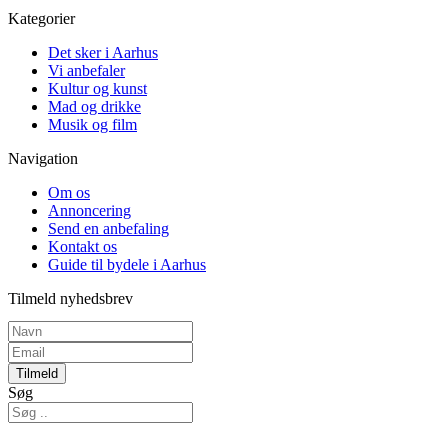
Kategorier
Det sker i Aarhus
Vi anbefaler
Kultur og kunst
Mad og drikke
Musik og film
Navigation
Om os
Annoncering
Send en anbefaling
Kontakt os
Guide til bydele i Aarhus
Tilmeld nyhedsbrev
Tilmeld
Søg