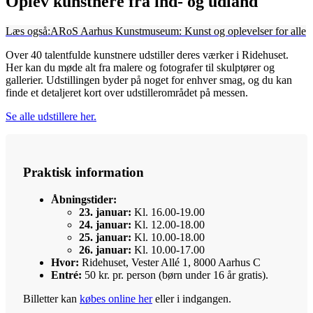
Oplev kunstnere fra ind- og udland
Læs også:
ARoS Aarhus Kunstmuseum: Kunst og oplevelser for alle
Over 40 talentfulde kunstnere udstiller deres værker i Ridehuset.
Her kan du møde alt fra malere og fotografer til skulptører og
gallerier. Udstillingen byder på noget for enhver smag, og du kan
finde et detaljeret kort over udstillerområdet på messen.
Se alle udstillere her.
Praktisk information
Åbningstider:
23. januar:
Kl. 16.00-19.00
24. januar:
Kl. 12.00-18.00
25. januar:
Kl. 10.00-18.00
26. januar:
Kl. 10.00-17.00
Hvor:
Ridehuset, Vester Allé 1, 8000 Aarhus C
Entré:
50 kr. pr. person (børn under 16 år gratis).
Billetter kan
købes online her
eller i indgangen.