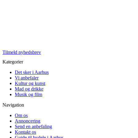
Tilmeld nyhedsbrev
Kategorier
Det sker i Aarhus
Vi anbefaler
Kultur og kunst
Mad og drikke
Musik og film
Navigation
Om os
Annoncering
Send en anbefaling
Kontakt os
Guide til bydele i Aarhus