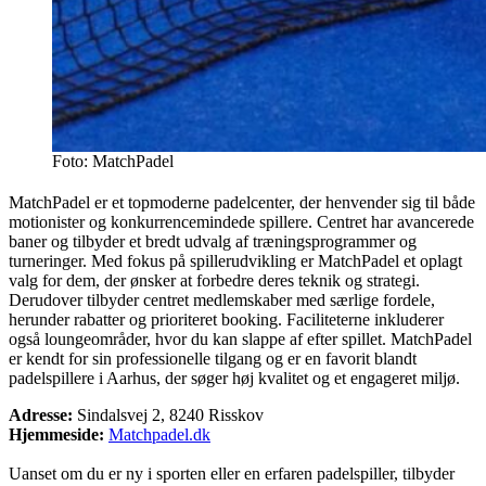
Foto: MatchPadel
MatchPadel er et topmoderne padelcenter, der henvender sig til både
motionister og konkurrencemindede spillere. Centret har avancerede
baner og tilbyder et bredt udvalg af træningsprogrammer og
turneringer. Med fokus på spillerudvikling er MatchPadel et oplagt
valg for dem, der ønsker at forbedre deres teknik og strategi.
Derudover tilbyder centret medlemskaber med særlige fordele,
herunder rabatter og prioriteret booking. Faciliteterne inkluderer
også loungeområder, hvor du kan slappe af efter spillet. MatchPadel
er kendt for sin professionelle tilgang og er en favorit blandt
padelspillere i Aarhus, der søger høj kvalitet og et engageret miljø.
Adresse:
Sindalsvej 2, 8240 Risskov
Hjemmeside:
Matchpadel.dk
Uanset om du er ny i sporten eller en erfaren padelspiller, tilbyder