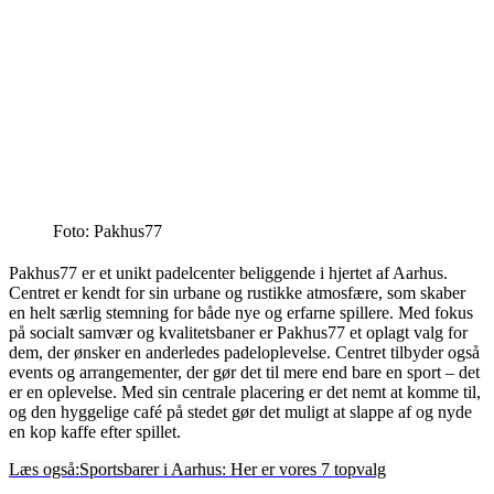
Foto: Pakhus77
Pakhus77 er et unikt padelcenter beliggende i hjertet af Aarhus.
Centret er kendt for sin urbane og rustikke atmosfære, som skaber
en helt særlig stemning for både nye og erfarne spillere. Med fokus
på socialt samvær og kvalitetsbaner er Pakhus77 et oplagt valg for
dem, der ønsker en anderledes padeloplevelse. Centret tilbyder også
events og arrangementer, der gør det til mere end bare en sport – det
er en oplevelse. Med sin centrale placering er det nemt at komme til,
og den hyggelige café på stedet gør det muligt at slappe af og nyde
en kop kaffe efter spillet.
Læs også:
Sportsbarer i Aarhus: Her er vores 7 topvalg