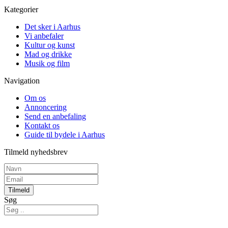
Kategorier
Det sker i Aarhus
Vi anbefaler
Kultur og kunst
Mad og drikke
Musik og film
Navigation
Om os
Annoncering
Send en anbefaling
Kontakt os
Guide til bydele i Aarhus
Tilmeld nyhedsbrev
Tilmeld
Søg