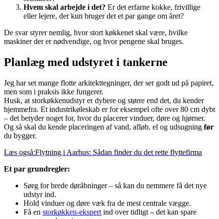
Hvem skal arbejde i det?
Er det erfarne kokke, frivillige
eller lejere, der kun bruger det et par gange om året?
De svar styrer nemlig, hvor stort køkkenet skal være, hvilke
maskiner der er nødvendige, og hvor pengene skal bruges.
Planlæg med udstyret i tankerne
Jeg har set mange flotte arkitekttegninger, der ser godt ud på papiret,
men som i praksis ikke fungerer.
Husk, at storkøkkenudstyr er dybere og større end det, du kender
hjemmefra. Et industrikøleskab er for eksempel ofte over 80 cm dybt
– det betyder noget for, hvor du placerer vinduer, døre og hjørner.
Og så skal du kende placeringen af vand, afløb, el og udsugning
før
du bygger.
Læs også:
Flytning i Aarhus: Sådan finder du det rette flyttefirma
Et par grundregler:
Sørg for brede døråbninger – så kan du nemmere få det nye
udstyr ind.
Hold vinduer og døre væk fra de mest centrale vægge.
Få en
storkøkken-ekspert
ind over tidligt – det kan spare