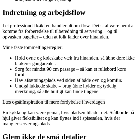
Indretning og arbejdsflow
I et professionelt køkken handler alt om flow. Det skal være nemt at
komme fra forberedelse til tilberedning til servering – og til
opvasken bagefter – uden at folk falder over hinanden.
Mine faste tommelfingerregler:
Hold ovne og køleskabe væk fra hinanden, så åbne døre ikke
blokerer gangarealer.
Sørg for mindst 90 cm passage – så kan et rullebord køre
forbi.
Hav afsætningsplads ved siden af både ovn og komfur.
Undgå lukkede skabe – brug åbne hylder og tydelig
mærkning, så alle hurtigt kan finde tingene.
Læs også:
Inspiration til mere fordybelse i hverdagen
En køkkenø kan være genial, hvis pladsen tillader det. Stålborde på
hjul giver fleksibilitet og kan flyttes ind i spisesalen, hvis der
mangler serveringsplads.
Glem ikke de små detaljer