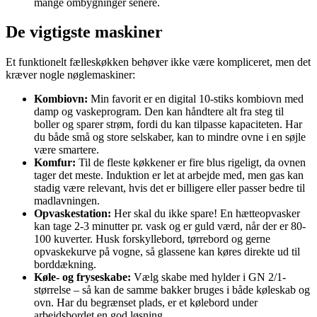
mange ombygninger senere.
De vigtigste maskiner
Et funktionelt fælleskøkken behøver ikke være kompliceret, men det
kræver nogle nøglemaskiner:
Kombiovn:
Min favorit er en digital 10-stiks kombiovn med
damp og vaskeprogram. Den kan håndtere alt fra steg til
boller og sparer strøm, fordi du kan tilpasse kapaciteten. Har
du både små og store selskaber, kan to mindre ovne i en søjle
være smartere.
Komfur:
Til de fleste køkkener er fire blus rigeligt, da ovnen
tager det meste. Induktion er let at arbejde med, men gas kan
stadig være relevant, hvis det er billigere eller passer bedre til
madlavningen.
Opvaskestation:
Her skal du ikke spare! En hætteopvasker
kan tage 2-3 minutter pr. vask og er guld værd, når der er 80-
100 kuverter. Husk forskyllebord, tørrebord og gerne
opvaskekurve på vogne, så glassene kan køres direkte ud til
borddækning.
Køle- og fryseskabe:
Vælg skabe med hylder i GN 2/1-
størrelse – så kan de samme bakker bruges i både køleskab og
ovn. Har du begrænset plads, er et kølebord under
arbejdsbordet en god løsning.