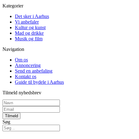
Kategorier
Det sker i Aarhus
Vi anbefaler
Kultur og kunst
Mad og drikke
Musik og film
Navigation
Om os
Annoncering
Send en anbefaling
Kontakt os
Guide til bydele i Aarhus
Tilmeld nyhedsbrev
Tilmeld
Søg