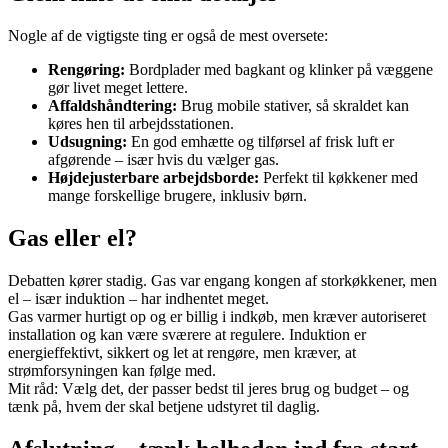
Nogle af de vigtigste ting er også de mest oversete:
Rengøring:
Bordplader med bagkant og klinker på væggene
gør livet meget lettere.
Affaldshåndtering:
Brug mobile stativer, så skraldet kan
køres hen til arbejdsstationen.
Udsugning:
En god emhætte og tilførsel af frisk luft er
afgørende – især hvis du vælger gas.
Højdejusterbare arbejdsborde:
Perfekt til køkkener med
mange forskellige brugere, inklusiv børn.
Gas eller el?
Debatten kører stadig. Gas var engang kongen af storkøkkener, men
el – især induktion – har indhentet meget.
Gas varmer hurtigt op og er billig i indkøb, men kræver autoriseret
installation og kan være sværere at regulere. Induktion er
energieffektivt, sikkert og let at rengøre, men kræver, at
strømforsyningen kan følge med.
Mit råd: Vælg det, der passer bedst til jeres brug og budget – og
tænk på, hvem der skal betjene udstyret til daglig.