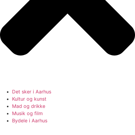
Det sker i Aarhus
Kultur og kunst
Mad og drikke
Musik og film
Bydele i Aarhus