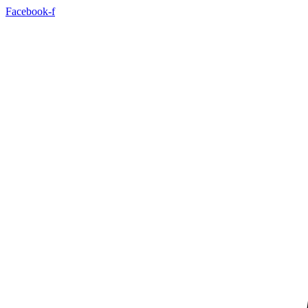
Videre
Facebook-f
til
indhold