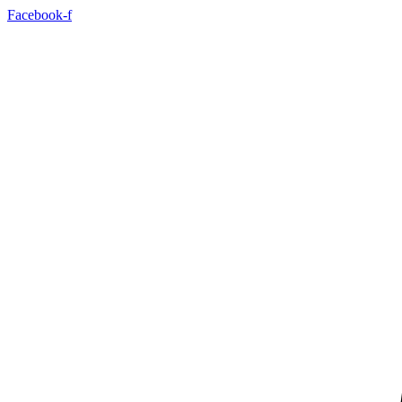
Videre
Facebook-f
til
indhold