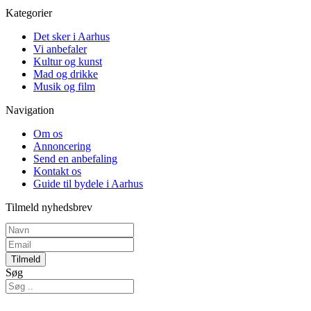
Kategorier
Det sker i Aarhus
Vi anbefaler
Kultur og kunst
Mad og drikke
Musik og film
Navigation
Om os
Annoncering
Send en anbefaling
Kontakt os
Guide til bydele i Aarhus
Tilmeld nyhedsbrev
Tilmeld
Søg