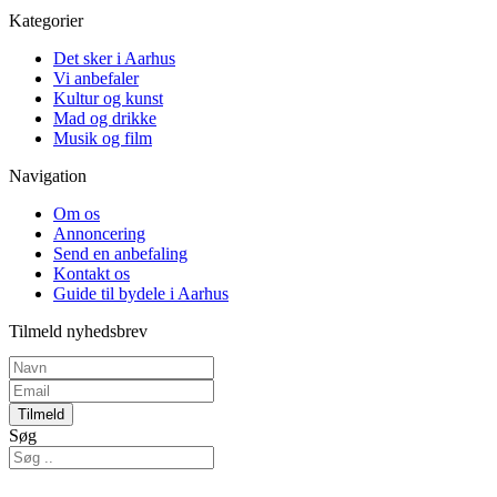
Kategorier
Det sker i Aarhus
Vi anbefaler
Kultur og kunst
Mad og drikke
Musik og film
Navigation
Om os
Annoncering
Send en anbefaling
Kontakt os
Guide til bydele i Aarhus
Tilmeld nyhedsbrev
Tilmeld
Søg